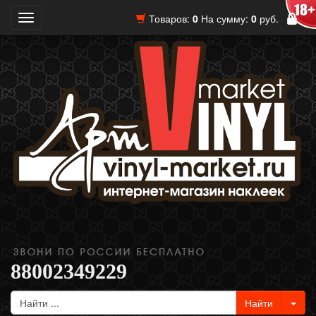
Товаров:
0
На сумму:
0
руб.
Toggle
navigation
88002349229