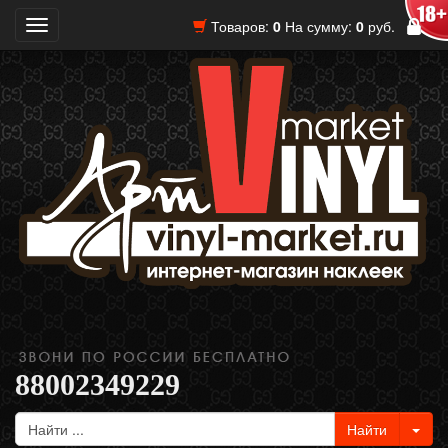
Товаров:
0
На сумму:
0
руб.
Toggle
navigation
88002349229