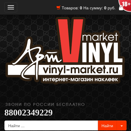
Товаров:
0
На сумму:
0
руб.
Toggle
navigation
88002349229