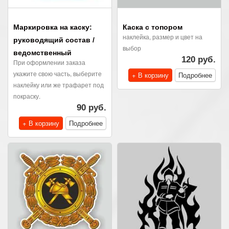
Маркировка на каску:
Каска с топором
наклейка, размер и цвет на
руководящий состав /
выбор
ведомственный
120 руб.
При оформлении заказа
укажите свою часть, выберите
+ В корзину
Подробнее
наклейку или же трафарет под
покраску.
90 руб.
+ В корзину
Подробнее