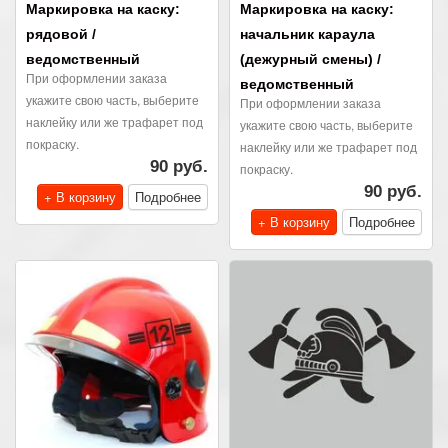
Маркировка на каску:
Маркировка на каску:
рядовой /
начальник караула
ведомственный
(дежурный смены) /
При оформлении заказа
ведомственный
укажите свою часть, выберите
При оформлении заказа
наклейку или же трафарет под
укажите свою часть, выберите
покраску.
наклейку или же трафарет под
90 руб.
покраску.
90 руб.
+ В корзину
Подробнее
+ В корзину
Подробнее