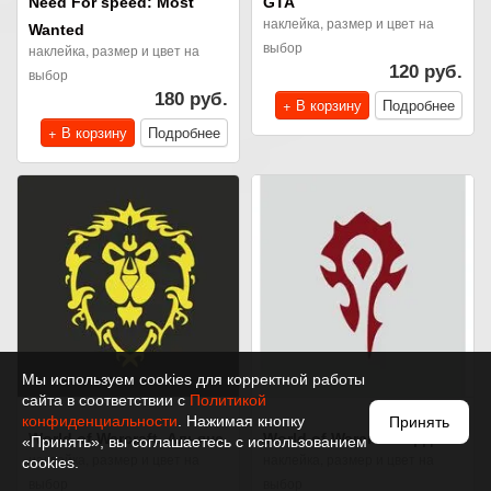
Need For speed: Most
GTA
наклейка, размер и цвет на
Wanted
выбор
наклейка, размер и цвет на
120 руб.
выбор
180 руб.
+ В корзину
Подробнее
+ В корзину
Подробнее
Мы используем cookies для корректной работы
сайта в соответствии с
Политикой
конфиденциальности
. Нажимая кнопку
Принять
World of Warcraft. Альянс
World of Warcraft. Орда
«Принять», вы соглашаетесь с использованием
наклейка, размер и цвет на
наклейка, размер и цвет на
cookies.
выбор
выбор