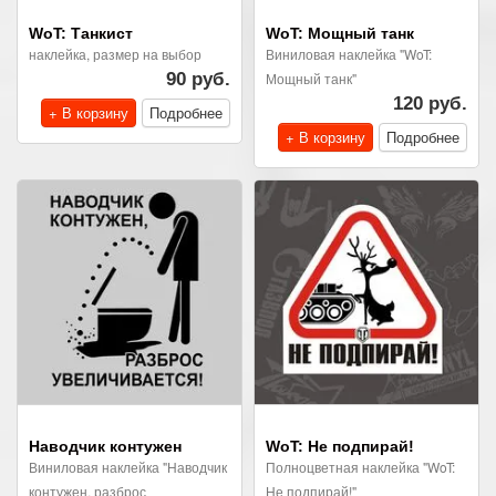
WoT: Танкист
WoT: Мощный танк
наклейка, размер на выбор
Виниловая наклейка "WoT:
90 руб.
Мощный танк"
120 руб.
+ В корзину
Подробнее
+ В корзину
Подробнее
Наводчик контужен
WoT: Не подпирай!
Виниловая наклейка "Наводчик
Полноцветная наклейка "WoT:
контужен, разброс
Не подпирай!"