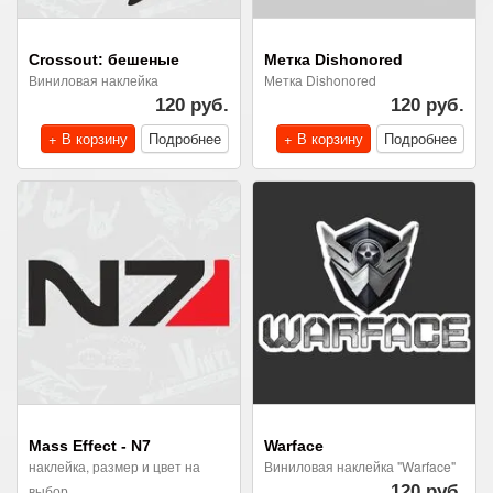
Crossout: бешеные
Метка Dishonored
Виниловая наклейка
Метка Dishonored
120 руб.
120 руб.
+ В корзину
Подробнее
+ В корзину
Подробнее
Mass Effect - N7
Warface
наклейка, размер и цвет на
Виниловая наклейка "Warface"
выбор
120 руб.