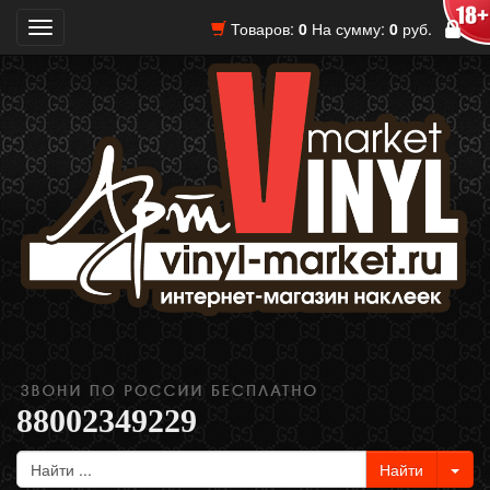
Товаров:
0
На сумму:
0
руб.
Toggle
navigation
88002349229