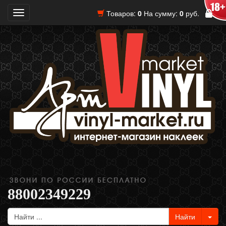
Товаров:
0
На сумму:
0
руб.
Toggle
navigation
88002349229