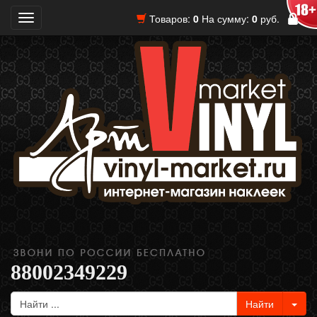
Товаров:
0
На сумму:
0
руб.
Toggle
navigation
88002349229