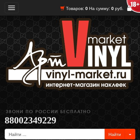
Товаров:
0
На сумму:
0
руб.
Toggle
navigation
88002349229