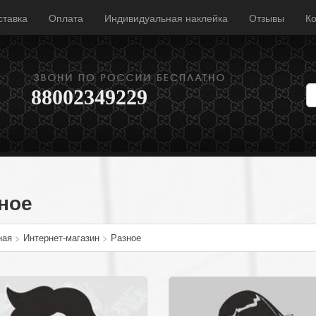
ставка
Оплата
Индивидуальная наклейка
Отзывы
Ко
88002349229
ное
ная
>
Интернет-магазин
>
Разное