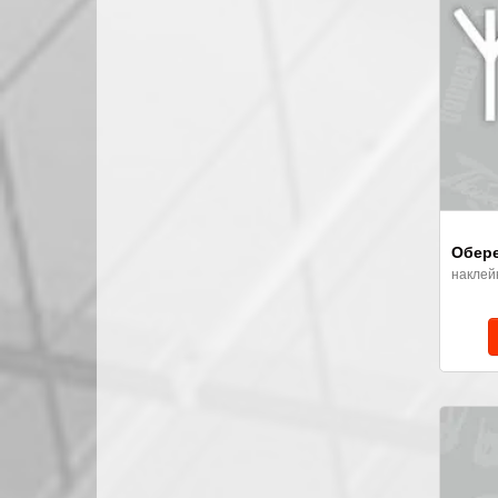
Обере
наклей