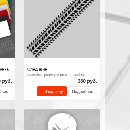
унка
След шин
наклейка, размер и цвет на выбор
0 руб.
360 руб.
бнее
+ В корзину
Подробнее