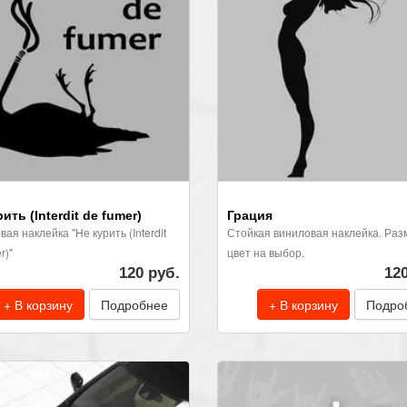
ить (Interdit de fumer)
Грация
ая наклейка "Не курить (Interdit
Стойкая виниловая наклейка. Раз
r)"
цвет на выбор.
120 руб.
12
+ В корзину
Подробнее
+ В корзину
Подро