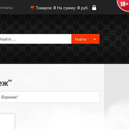
нтакты
Товаров:
0
На сумму:
0
руб.
еж"
в Воронеж"