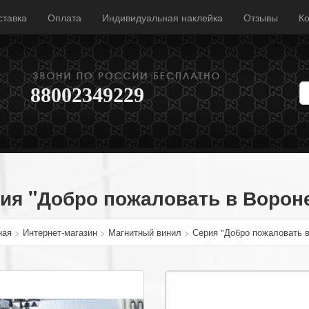
ставка
Оплата
Индивидуальная наклейка
Отзывы
Ко
88002349229
ия "Добро пожаловать в Ворон
ная
>
Интернет-магазин
>
Магнитный винил
>
Серия "Добро пожаловать 