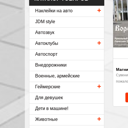
+
Наклейки на авто
JDM style
Автозвук
+
Автоклубы
Автоспорт
Внедорожники
Магни
Сувени
Военные, армейские
пожало
+
Геймерские
Для девушек
Дети в машине!
+
Животные