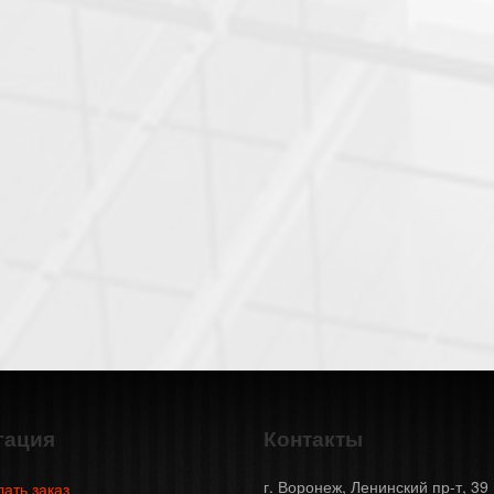
гация
Контакты
г. Воронеж, Ленинский пр-т, 39
лать заказ