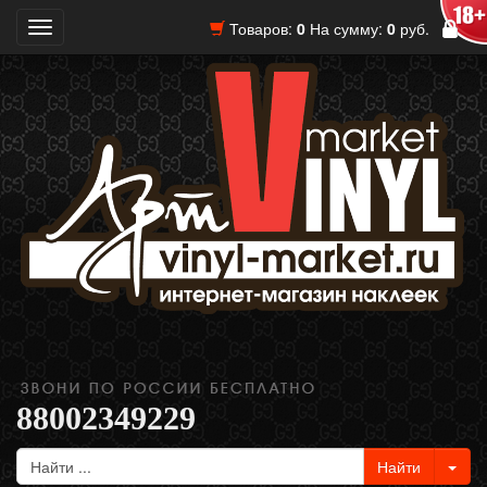
Товаров:
0
На сумму:
0
руб.
Toggle
navigation
88002349229