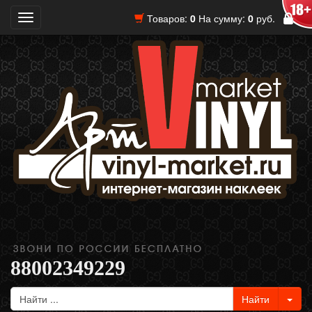
Товаров:
0
На сумму:
0
руб.
Toggle
navigation
88002349229