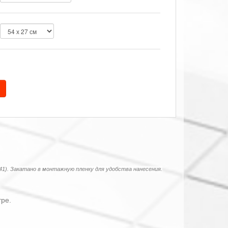
41). Закатано в монтажную пленку для удобства нанесения.
тре.