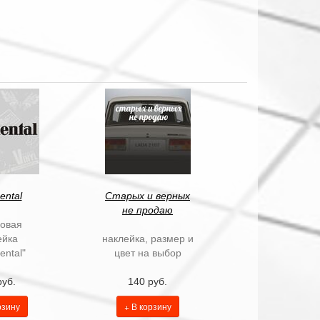
ental
Старых и верных
не продаю
овая
ейка
наклейка, размер и
ental"
цвет на выбор
руб.
140 руб.
рзину
+ В корзину