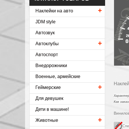
+
Наклейки на авто
JDM style
Автозвук
+
Автоклубы
Автоспорт
Внедорожники
Военные, армейские
Наклей
+
Геймерские
Характе
Для девушек
Как зака
Дети в машине!
Винилов
+
Животные
Спе