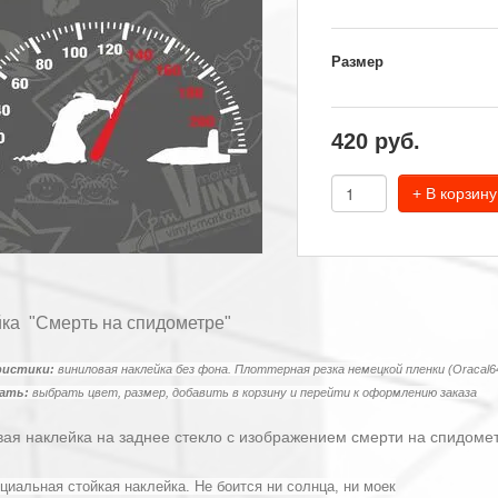
Размер
420
руб.
+ В корзину
ка "Смерть на спидометре"
ристики:
виниловая наклейка без фона. Плоттерная резка немецкой пленки (Oracal6
зать:
выбрать цвет, размер, добавить в корзину и перейти к оформлению заказа
ая наклейка на заднее стекло с изображением смерти на спидоме
циальная стойкая наклейка. Не боится ни солнца, ни моек