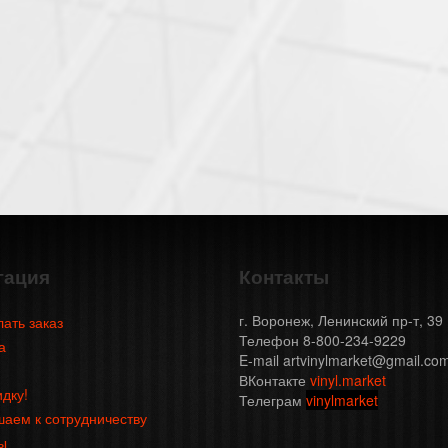
гация
Контакты
г. Воронеж, Ленинский пр-т, 39
лать заказ
Телефон 8-800-234-9229
а
E-mail artvinylmarket@gmail.co
ВКонтакте
vinyl.market
идку!
Телеграм
vinylmarket
аем к сотрудничеству
ы