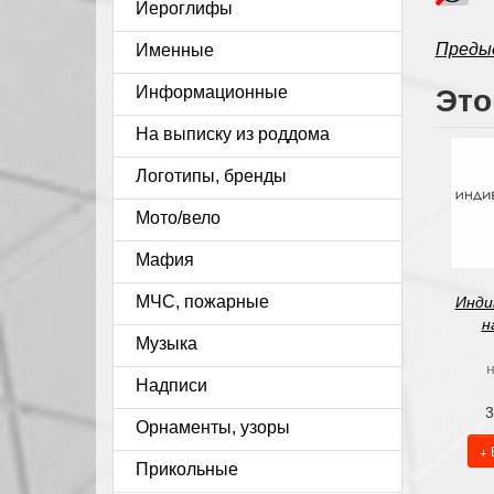
Иероглифы
Преды
Именные
Это
Информационные
На выписку из роддома
Логотипы, бренды
Мото/вело
Мафия
МЧС, пожарные
Инди
н
Музыка
н
Надписи
3
Орнаменты, узоры
+ 
Прикольные