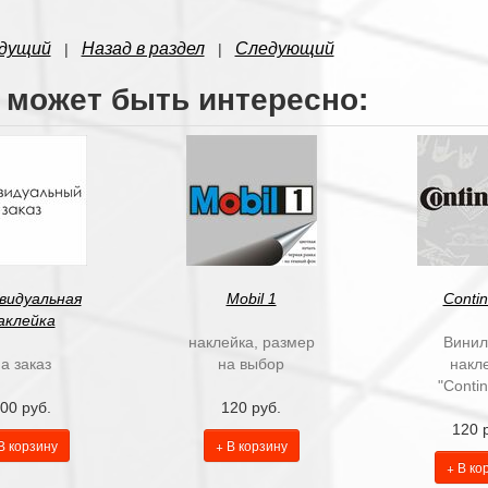
дущий
Назад в раздел
Следующий
|
|
 может быть интересно:
видуальная
Mobil 1
Contin
аклейка
наклейка, размер
Винил
а заказ
на выбор
накл
"Contin
00 руб.
120 руб.
120 
В корзину
+ В корзину
+ В ко