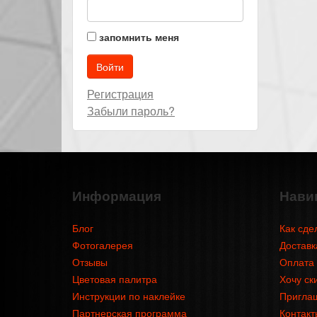
запомнить меня
Регистрация
Забыли пароль?
Информация
Нави
Блог
Как сде
Фотогалерея
Доставк
Отзывы
Оплата
Цветовая палитра
Хочу ск
Инструкции по наклейке
Приглаш
Партнерская программа
Контакт