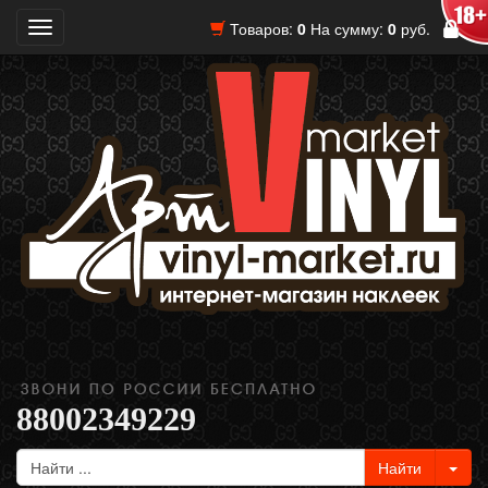
Товаров:
0
На сумму:
0
руб.
Toggle
navigation
88002349229