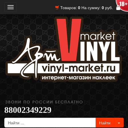
Товаров:
0
На сумму:
0
руб.
Toggle
navigation
88002349229