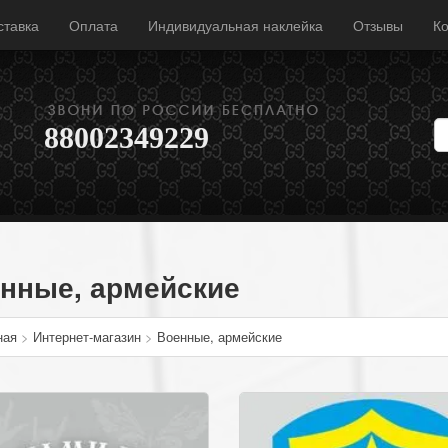
ставка
Оплата
Индивидуальная наклейка
Отзывы
Ко
88002349229
нные, армейские
ная
>
Интернет-магазин
>
Военные, армейские