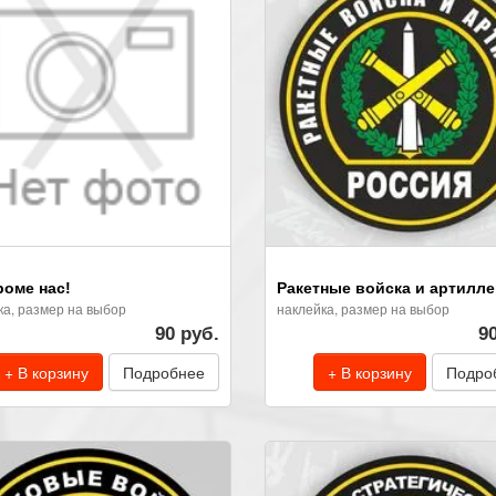
роме нас!
Ракетные войска и артилл
ка, размер на выбор
наклейка, размер на выбор
90 руб.
9
+ В корзину
Подробнее
+ В корзину
Подро