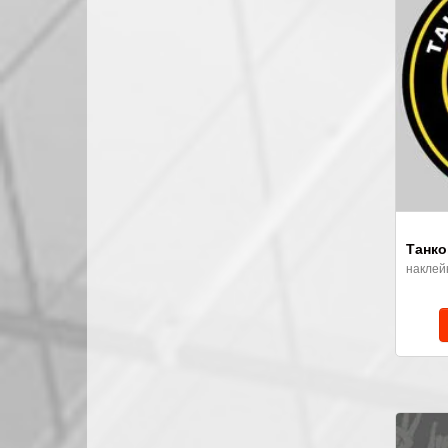
Танко
наклей