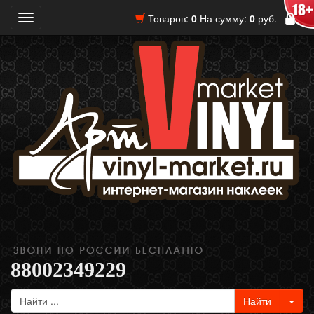
Товаров:
0
На сумму:
0
руб.
Toggle
navigation
88002349229