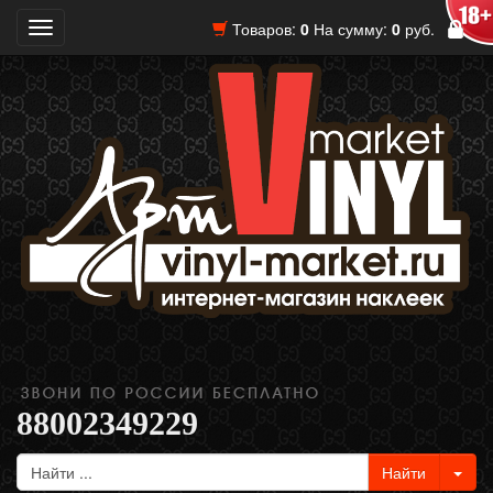
Товаров:
0
На сумму:
0
руб.
Toggle
navigation
88002349229