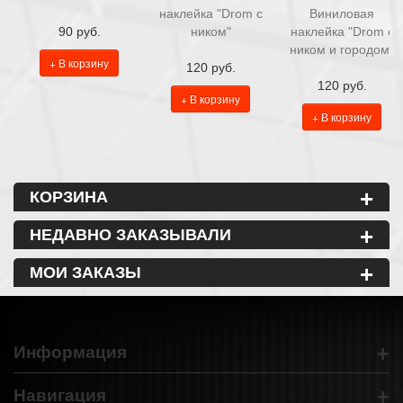
наклейка "Drom с
Виниловая
90 руб.
ником"
наклейка "Drom c
ником и городом"
+ В корзину
120 руб.
120 руб.
+ В корзину
+ В корзину
+
КОРЗИНА
+
НЕДАВНО ЗАКАЗЫВАЛИ
+
МОИ ЗАКАЗЫ
+
Информация
+
Навигация