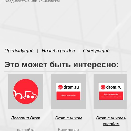
Владивостока или Ульяновска!
Предыдущий
Назад в раздел
Следующий
|
|
Это может быть интересно:
Логотип Drom
Drom с ником
Drom c ником и
городом
наклейка
Виниловая