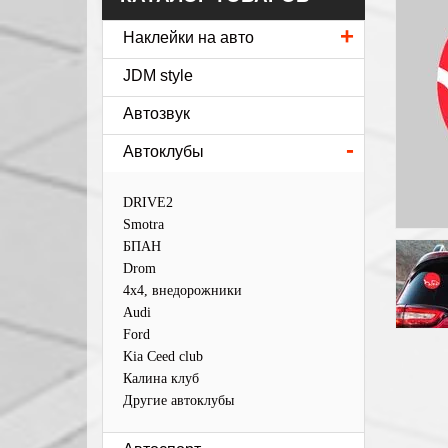
+
Наклейки на авто
JDM style
Автозвук
-
Автоклубы
DRIVE2
Smotra
БПАН
Drom
4х4, внедорожники
Audi
Ford
Kia Ceed club
Калина клуб
Другие автоклубы