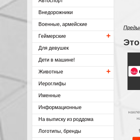
Автоспорт
Внедорожники
Военные, армейские
Преды
+
Геймерские
Это
Для девушек
Дети в машине!
+
Животные
Иероглифы
Именные
Информационные
накле
н
На выписку из роддома
Логотипы, бренды