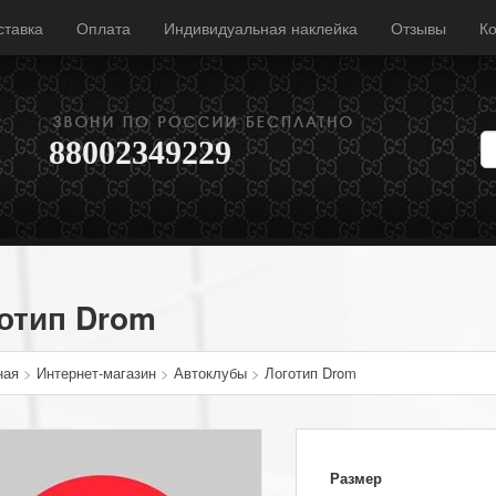
ставка
Оплата
Индивидуальная наклейка
Отзывы
Ко
88002349229
отип Drom
ная
>
Интернет-магазин
>
Автоклубы
>
Логотип Drom
Размер