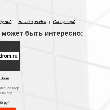
дущий
Назад в раздел
Следующий
|
|
 может быть интересно:
Drom
йка, размер
а выбор
90 руб.