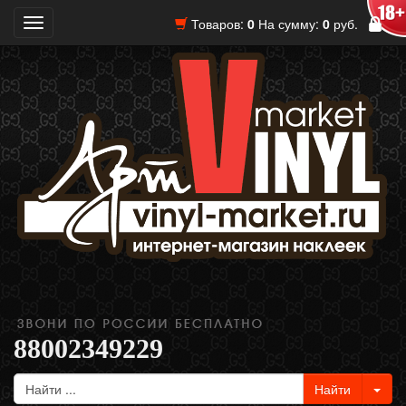
Товаров:
0
На сумму:
0
руб.
Toggle
navigation
88002349229