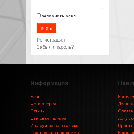
запомнить меня
Регистрация
Забыли пароль?
Информация
Нави
Блог
Как сде
Фотогалерея
Доставк
Отзывы
Оплата
Цветовая палитра
Хочу ск
Инструкции по наклейке
Приглаш
Партнерская программа
Контакт