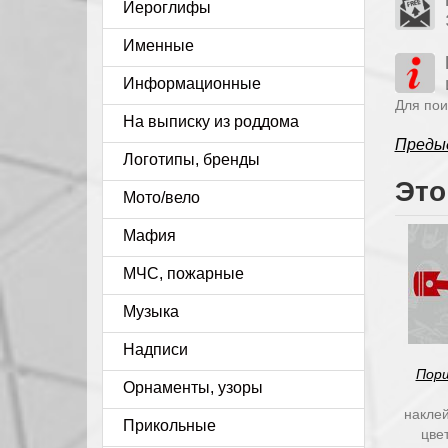
Иероглифы
Именные
Информационные
Для пои
На выписку из роддома
Преды
Логотипы, бренды
Это
Мото/вело
Мафия
МЧС, пожарные
Музыка
Надписи
Порш
Орнаменты, узоры
наклей
Прикольные
цве