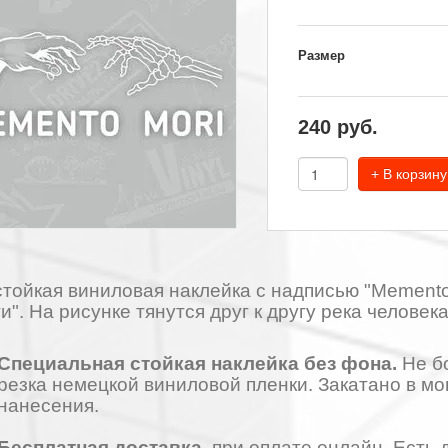
Размер
240
руб.
+ В корзину
тойкая виниловая наклейка с надписью "Memento 
и". На рисунке тянутся друг к другу река человека
Специальная стойкая наклейка без фона.
Не бо
резка немецкой виниловой пленки. Закатано в м
нанесения.
Бесплатная доставка
, при оплате онлайн. Есть