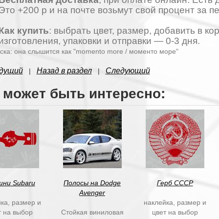
Это +200 р и на почте возьмут свой процент за п
Как купить
: выбрать цвет, размер, добавить в к
изготовления, упаковки и отправки — 0-3 дня.
ска: она слышится как "momento more / моменто море"
дущий
Назад в раздел
Следующий
|
|
 может быть интересно:
ни Subaru
Полосы на Dodge
Герб СССР
Avenger
ка, размер и
наклейка, размер и
т на выбор
Стойкая виниловая
цвет на выбор