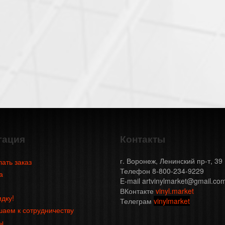
гация
Контакты
г. Воронеж, Ленинский пр-т, 39
лать заказ
Телефон 8-800-234-9229
а
E-mail artvinylmarket@gmail.co
ВКонтакте
vinyl.market
идку!
Телеграм
vinylmarket
аем к сотрудничеству
ы