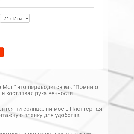
Mori" что переводится как "Помни о
 и костлявая рука вечности.
ится ни солнца, ни моек. Плоттерная
онтажную пленку для удобства
 доставка с наложенным платежом.