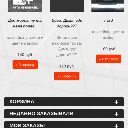
Дед мороз, ну ты
Вова, Дима, где
Ford
меня понял...
дороги???
наклейка, цвет на
наклейка, размер и
Виниловая
выбор
цвет на выбор
наклейка "Вова,
Дима, где
160 руб.
140 руб.
дороги???"
+ В корзину
+ В корзину
120 руб.
+ В корзину
+
КОРЗИНА
+
НЕДАВНО ЗАКАЗЫВАЛИ
+
МОИ ЗАКАЗЫ