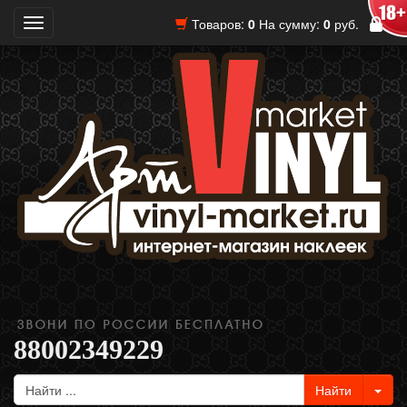
Товаров:
0
На сумму:
0
руб.
Toggle
navigation
88002349229