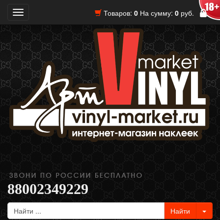
Товаров:
0
На сумму:
0
руб.
Toggle
navigation
88002349229