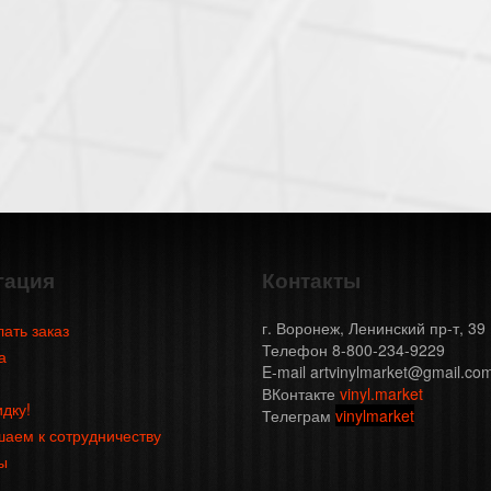
гация
Контакты
г. Воронеж, Ленинский пр-т, 39
лать заказ
Телефон 8-800-234-9229
а
E-mail artvinylmarket@gmail.co
ВКонтакте
vinyl.market
идку!
Телеграм
vinylmarket
аем к сотрудничеству
ы