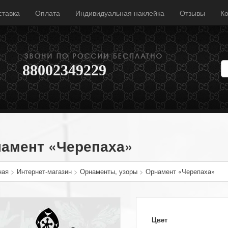
ставка
Оплата
Индивидуальная наклейка
Отзывы
Ко
88002349229
амент «Черепаха»
ная
>
Интернет-магазин
>
Орнаменты, узоры
>
Орнамент «Черепаха»
Цвет