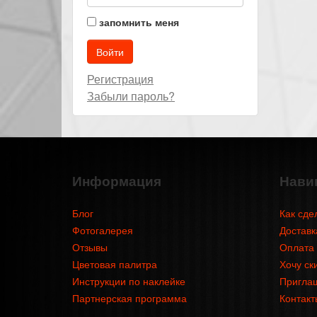
запомнить меня
Регистрация
Забыли пароль?
Информация
Нави
Блог
Как сде
Фотогалерея
Доставк
Отзывы
Оплата
Цветовая палитра
Хочу ск
Инструкции по наклейке
Приглаш
Партнерская программа
Контакт