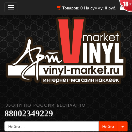
Товаров:
0
На сумму:
0
руб.
Toggle
navigation
88002349229