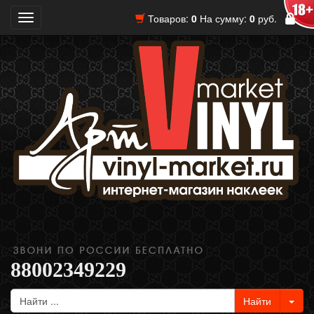
Товаров:
0
На сумму:
0
руб.
Toggle
navigation
88002349229