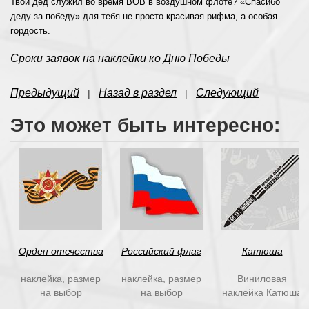
Твой дед служил во время ВОВ в воздушном флоте? «Спасибо
деду за победу» для тебя не просто красивая рифма, а особая
гордость.
Сроки заявок на наклейки ко Дню Победы
Предыдущий
Назад в раздел
Следующий
|
|
Это может быть интересно:
Орден отечества
Российский флаг
Катюша
наклейка, размер
наклейка, размер
Виниловая
на выбор
на выбор
наклейка Катюша