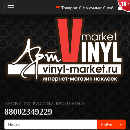
Товаров:
0
На сумму:
0
руб.
Toggle
navigation
88002349229