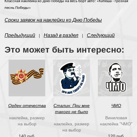
Классная наклейка ко Дню Победы на весь борт авто! «Катюша - грозная
песнь Победы»
Сроки заявок на наклейки ко Дню Победы
Предыдущий
Назад в раздел
Следующий
|
|
Это может быть интересно:
Орден отечества
Сталин: При мне
ЧМО
такого не было
наклейка, размер
Виниловая
на выбор
наклейка, размер
наклейка "ЧМО"
на выбор
140 руб.
120 руб.