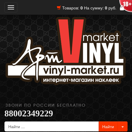
Товаров:
0
На сумму:
0
руб.
Toggle
navigation
88002349229