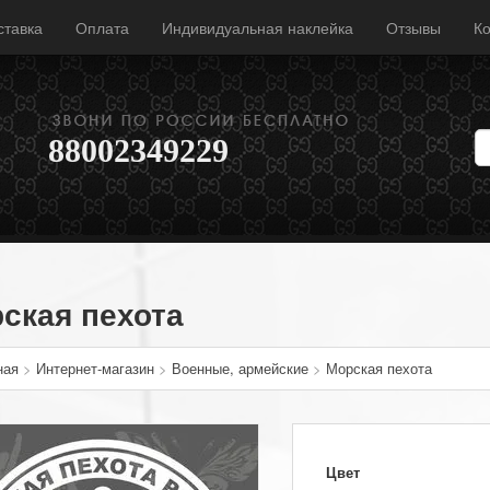
ставка
Оплата
Индивидуальная наклейка
Отзывы
Ко
88002349229
ская пехота
ная
>
Интернет-магазин
>
Военные, армейские
>
Морская пехота
Цвет