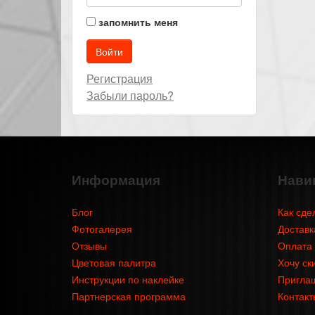
запомнить меня
Регистрация
Забыли пароль?
Информация
Нави
Блог
Как сде
Фотогалерея
Доставк
Отзывы
Оплата
Цветовая палитра
Хочу ск
Инструкции по наклейке
Приглаш
Партнерская программа
Контакт