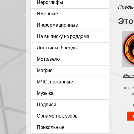
Иероглифы
Преды
Именные
Это
Информационные
На выписку из роддома
Логотипы, бренды
Мото/вело
Мафия
Морс
МЧС, пожарные
накле
Музыка
н
Надписи
Орнаменты, узоры
+ 
Прикольные