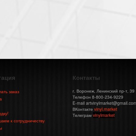
гация
Контакты
г. Воронеж, Ленинский пр-т, 39
лать заказ
Телефон 8-800-234-9229
а
E-mail artvinylmarket@gmail.co
ВКонтакте
vinyl.market
идку!
Телеграм
vinylmarket
аем к сотрудничеству
ы