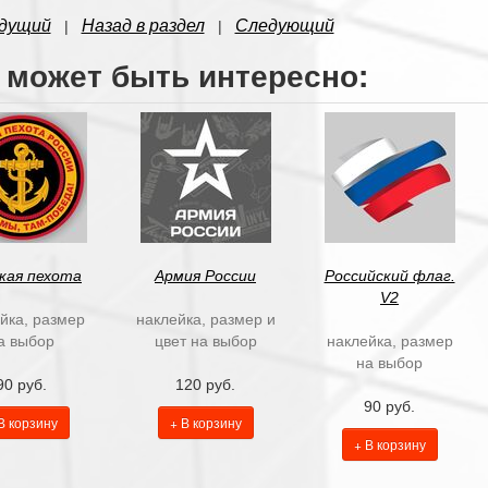
дущий
Назад в раздел
Следующий
|
|
 может быть интересно:
кая пехота
Армия России
Российский флаг.
V2
йка, размер
наклейка, размер и
а выбор
цвет на выбор
наклейка, размер
на выбор
90 руб.
120 руб.
90 руб.
В корзину
+ В корзину
+ В корзину