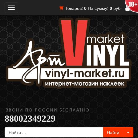
Товаров:
0
На сумму:
0
руб.
Toggle
navigation
88002349229