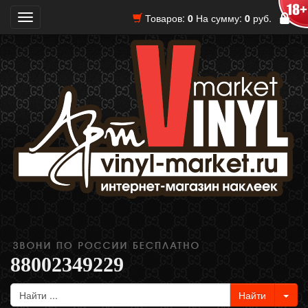
Товаров:
0
На сумму:
0
руб.
Toggle
navigation
88002349229