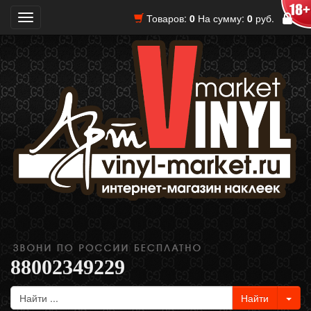
Товаров:
0
На сумму:
0
руб.
Toggle
navigation
88002349229