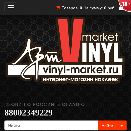
Товаров:
0
На сумму:
0
руб.
Toggle
navigation
88002349229