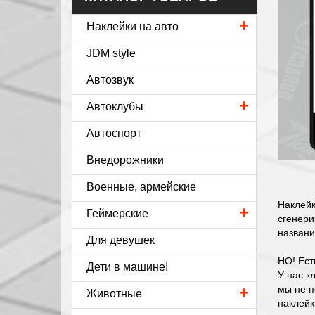
+
Наклейки на авто
JDM style
Автозвук
+
Автоклубы
Автоспорт
Внедорожники
Военные, армейские
Наклейк
+
Геймерские
сгенери
названи
Для девушек
НО! Ест
Дети в машине!
У нас к
+
мы не п
Животные
наклейк