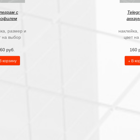
леграм с
Teleg
рофилем
аккау
ка, размер и
наклейка,
т на выбор
цвет на
60 руб.
160 
В корзину
+ В ко