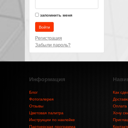
запомнить меня
Регистрация
Забыли пароль?
Информация
Нави
Блог
Как сде
Фотогалерея
Доставк
Отзывы
Оплата
Цветовая палитра
Хочу ск
Инструкции по наклейке
Приглаш
Партнерская программа
Контакт