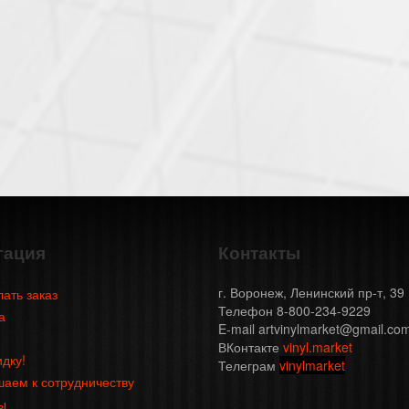
гация
Контакты
г. Воронеж, Ленинский пр-т, 39
лать заказ
Телефон 8-800-234-9229
а
E-mail artvinylmarket@gmail.co
ВКонтакте
vinyl.market
идку!
Телеграм
vinylmarket
аем к сотрудничеству
ы