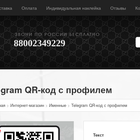
ставка
Оплата
Индивидуальная наклейка
Отзывы
Ко
88002349229
egram QR-код с профилем
ная
>
Интернет-магазин
>
Именные
>
Telegram QR-код с профилем
Текст