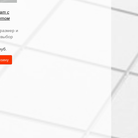
ram с
нтом
 размер и
 выбор
руб.
рзину