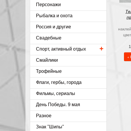
Персонажи
Те
Рыбалка и охота
п
Россия и другие
наклей
цве
Свадебные
1
+
Спорт, активный отдых
+ 
Смайлики
Трофейные
Флаги, гербы, города
Фильмы, сериалы
День Победы. 9 мая
Разное
Знак "Шипы"