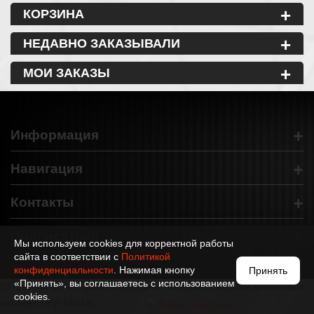
+
КОРЗИНА
+
НЕДАВНО ЗАКАЗЫВАЛИ
+
МОИ ЗАКАЗЫ
+
Информация
+
Навигация
+
Контакты
+
Подписаться
Мы используем cookies для корректной работы
сайта в соответствии с
Политикой
конфиденциальности
. Нажимая кнопку
Принять
«Принять», вы соглашаетесь с использованием
2012-2024 © Все права защищены. Интернет-магазин виниловых
cookies.
наклеек Vinyl-Market.