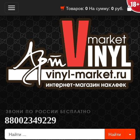
Товаров:
0
На сумму:
0
руб.
Toggle
navigation
88002349229