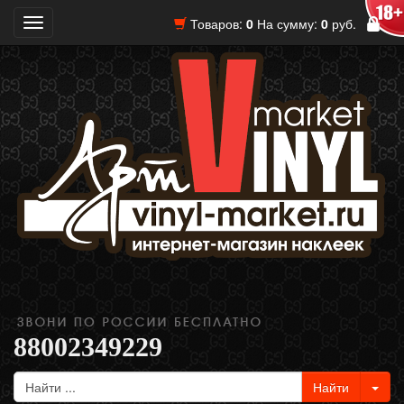
Товаров:
0
На сумму:
0
руб.
Toggle
navigation
88002349229