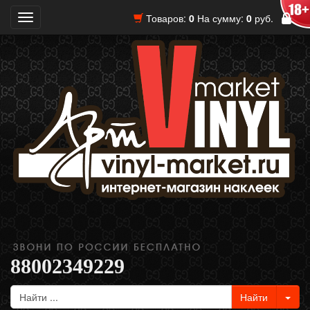
Товаров:
0
На сумму:
0
руб.
Toggle
navigation
88002349229