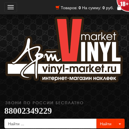
Товаров:
0
На сумму:
0
руб.
Toggle
navigation
88002349229