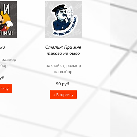
ки
Сталин: При мне
такого не было
, размер
ыбор
наклейка, размер
на выбор
уб.
90 руб.
рзину
+ В корзину