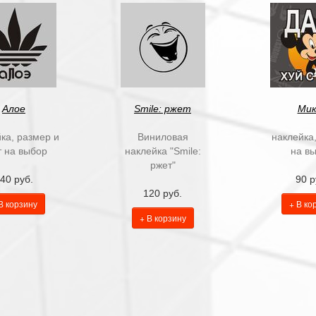
Алое
Smile: ржет
Мик
ка, размер и
Виниловая
наклейка
т на выбор
наклейка "Smile:
на в
ржет"
40 руб.
90 р
120 руб.
В корзину
+ В ко
+ В корзину