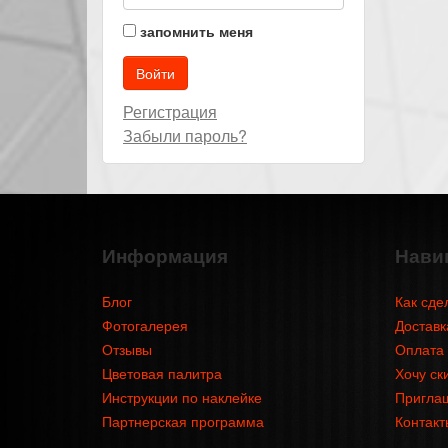
запомнить меня
Регистрация
Забыли пароль?
Информация
Нави
Блог
Как сде
Фотогалерея
Доставк
Отзывы
Оплата
Цветовая палитра
Хочу ск
Инструкции по наклейке
Приглаш
Партнерская программа
Контакт