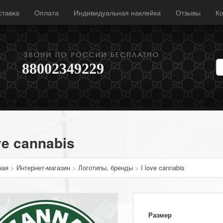
ставка
Оплата
Индивидуальная наклейка
Отзывы
Ко
88002349229
ove cannabis
ная
>
Интернет-магазин
>
Логотипы, бренды
>
I love cannabis
Размер