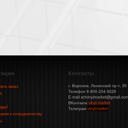
гация
Контакты
г. Воронеж, Ленинский пр-т, 39
лать заказ
Телефон 8-800-234-9229
а
E-mail artvinylmarket@gmail.co
ВКонтакте
vinyl.market
идку!
Телеграм
vinylmarket
аем к сотрудничеству
ы