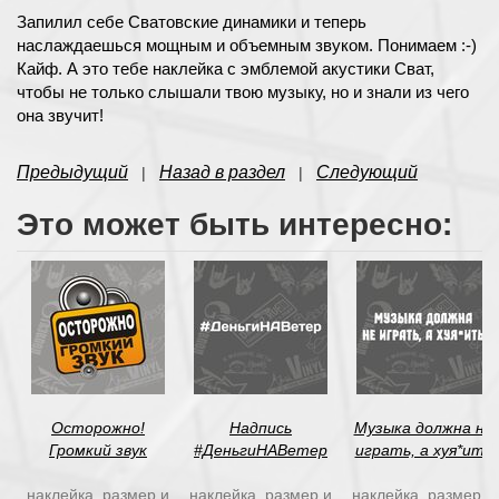
Запилил себе Сватовские динамики и теперь
наслаждаешься мощным и объемным звуком. Понимаем :-)
Кайф. А это тебе наклейка с эмблемой акустики Сват,
чтобы не только слышали твою музыку, но и знали из чего
она звучит!
Предыдущий
Назад в раздел
Следующий
|
|
Это может быть интересно:
Осторожно!
Надпись
Музыка должна не
Громкий звук
#ДеньгиНАВетер
играть, а хуя*ить
наклейка, размер и
наклейка, размер и
наклейка, размер и