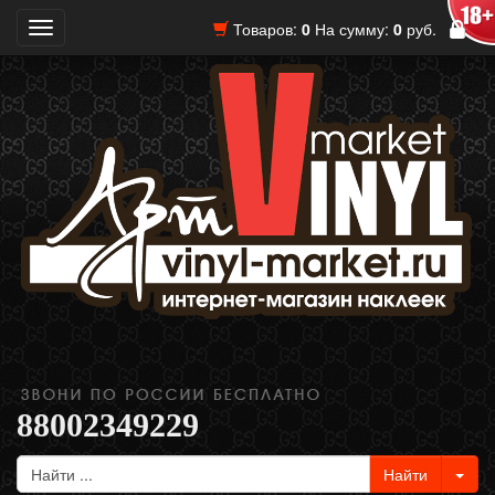
Товаров:
0
На сумму:
0
руб.
Toggle
navigation
88002349229