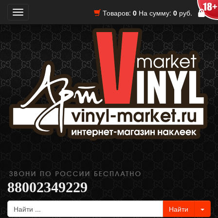
Товаров:
0
На сумму:
0
руб.
Toggle
navigation
88002349229