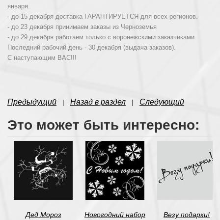
января.
- до 15 декабря доставка ГАРАНТИРУЕТСЯ для всех регионов.
- до 23 декабря принимаем заказы из Черноземья
- до 29 декабря работаем только с воронежскими заказчиками.
Последний рабочий день - 30 декабря (выдача заказов).
С наступающим ВАС!!!
Предыдущий
Назад в раздел
Следующий
|
|
Это может быть интересно:
Дед Мороз
Новогодний набор
Везу подарки!