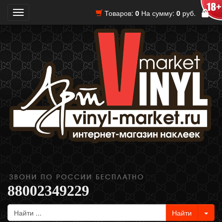
Товаров:
0
На сумму:
0
руб.
Toggle
navigation
88002349229