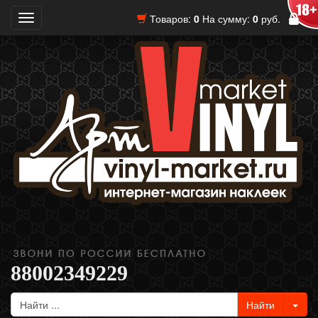
Товаров:
0
На сумму:
0
руб.
Toggle
navigation
88002349229