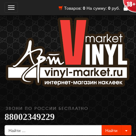
Товаров:
0
На сумму:
0
руб.
Toggle
navigation
88002349229