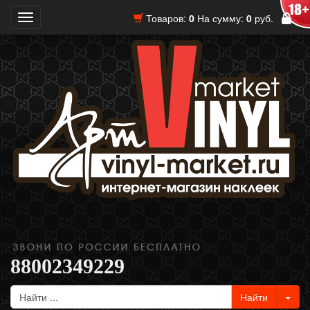
Товаров:
0
На сумму:
0
руб.
Toggle
navigation
88002349229