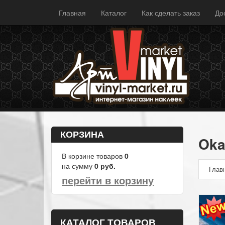
Главная
Каталог
Как сделать заказ
До
КОРЗИНА
Oka
В корзине товаров
0
на сумму
0
руб.
Глав
перейти в корзину
КАТАЛОГ ТОВАРОВ