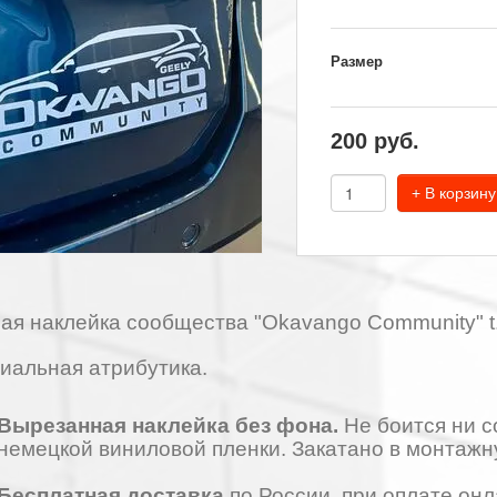
Размер
200
руб.
+ В корзину
ая наклейка сообщества "Okavango Community" 
альная атрибутика.
Вырезанная наклейка без фона.
Не боится ни с
немецкой виниловой пленки. Закатано в монтажн
Бесплатная доставка
по России, при оплате он