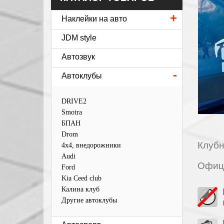
+
Наклейки на авто
JDM style
Автозвук
-
Автоклубы
DRIVE2
Smotra
БПАН
Drom
Клубн
4х4, внедорожники
Audi
Офици
Ford
Kia Ceed club
Калина клуб
Другие автоклубы