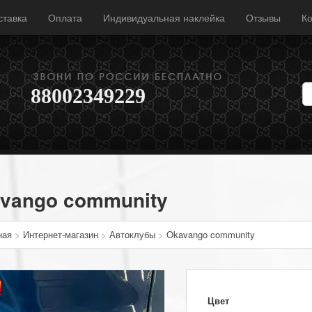
ставка
Оплата
Индивидуальная наклейка
Отзывы
Ко
88002349229
vango community
ная
>
Интернет-магазин
>
Автоклубы
>
Okavango community
Цвет