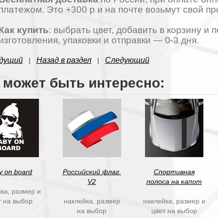
платежом. Это +300 р и на почте возьмут свой пр
Как купить
: выбрать цвет, добавить в корзину и
изготовления, упаковки и отправки — 0-3 дня.
дущий
Назад в раздел
Следующий
|
|
 может быть интересно:
y on board
Российский флаг.
Спортивная
V2
полоса на капот
ка, размер и
т на выбор
наклейка, размер
наклейка, размер и
на выбор
цвет на выбор