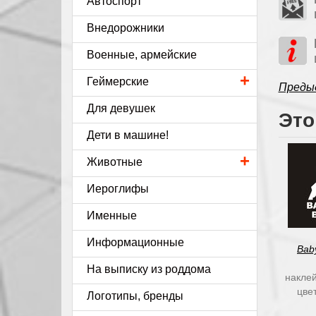
Автоспорт
Внедорожники
Военные, армейские
+
Геймерские
Преды
Для девушек
Это
Дети в машине!
+
Животные
Иероглифы
Именные
Информационные
Bab
На выписку из роддома
наклей
цве
Логотипы, бренды