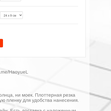
t.me/HaoyueL
олнца, ни моек. Плоттерная резка
ую пленку для удобства нанесения.
лайн. Есть доставка с наложенным