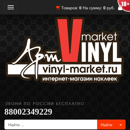
Товаров:
0
На сумму:
0
руб.
Toggle
navigation
88002349229