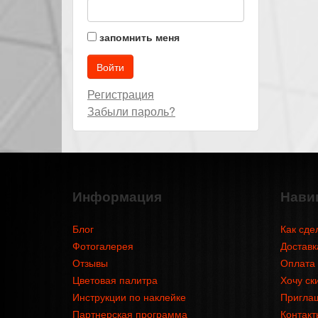
запомнить меня
Регистрация
Забыли пароль?
Информация
Нави
Блог
Как сде
Фотогалерея
Доставк
Отзывы
Оплата
Цветовая палитра
Хочу ск
Инструкции по наклейке
Приглаш
Партнерская программа
Контакт