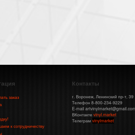
гация
Контакты
г. Воронеж, Ленинский пр-т, 39
лать заказ
Телефон 8-800-234-9229
а
E-mail artvinylmarket@gmail.co
ВКонтакте
vinyl.market
идку!
Телеграм
vinylmarket
аем к сотрудничеству
ы