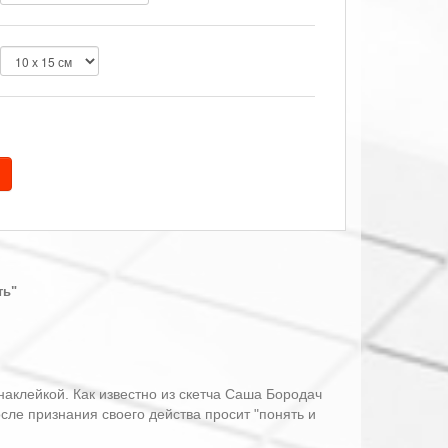
ть"
 наклейкой. Как известно из скетча Саша Бородач
осле признания своего действа просит "понять и