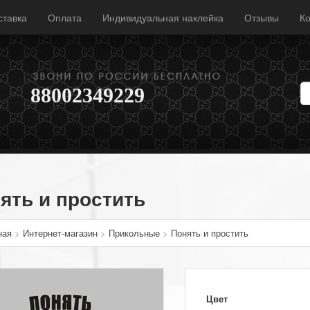
ставка
Оплата
Индивидуальная наклейка
Отзывы
Ко
88002349229
ять и простить
ная
>
Интернет-магазин
>
Прикольные
>
Понять и простить
Цвет