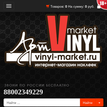
Товаров:
0
На сумму:
0
руб.
Toggle
navigation
88002349229