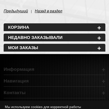
Предыдущий
Назад в раздел
|
+
КОРЗИНА
+
НЕДАВНО ЗАКАЗЫВАЛИ
+
МОИ ЗАКАЗЫ
+
Информация
+
Навигация
+
Контакты
+
Подписаться
Мы используем cookies для корректной работы