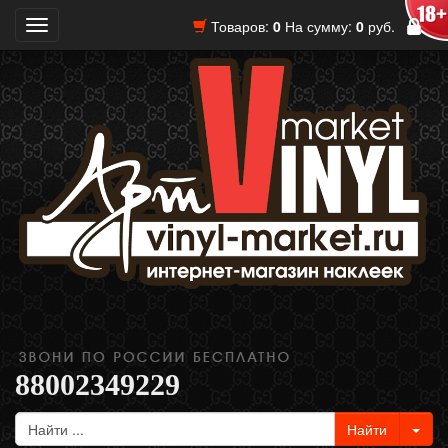
Товаров:
0
На сумму:
0
руб.
Toggle
navigation
88002349229