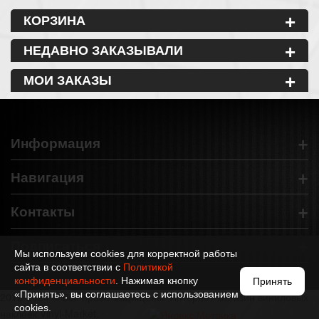
+
КОРЗИНА
+
НЕДАВНО ЗАКАЗЫВАЛИ
+
МОИ ЗАКАЗЫ
+
Информация
+
Навигация
+
Контакты
+
Подписаться
Мы используем cookies для корректной работы
сайта в соответствии с
Политикой
конфиденциальности
. Нажимая кнопку
Принять
«Принять», вы соглашаетесь с использованием
2012-2024 © Все права защищены. Интернет-магазин виниловых
cookies.
наклеек Vinyl-Market.