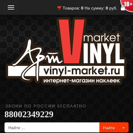
Товаров:
0
На сумму:
0
руб.
Toggle
navigation
88002349229